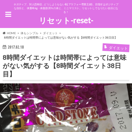
ネガティブ、対人恐怖症…どうしようもない私(アラフォー専業主婦)。目指すはポジティブ
な自分と、体重48kg・体脂肪20％の体と、ミニマリスト。リセットしてなりたい自分にな
る！
リセット-reset-
HOME
体もシンプル
ダイエット
8時間ダイエットは時間帯によっては意味がない気がする【8時間ダイエット38日目】
2017.02.18
ダイエット
8時間ダイエットは時間帯によっては意味
がない気がする【8時間ダイエット38日
目】