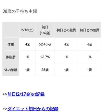
38歳の子持ち主婦
初日
2/18(土)
初日との差異
前日との差異
(1/6金)
体重
-kg
52.45kg
-kg
-kg
体脂肪
-%
26.7%
-%
-%
体内年齢
-歳
28歳
-歳
-歳
>>
前日(2/17金)の記録
>>
ダイエット初日からの記録