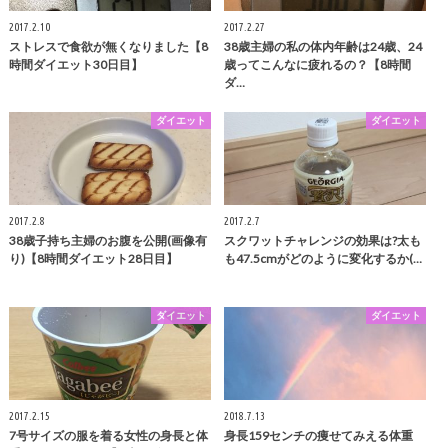
2017.2.10
2017.2.27
ストレスで食欲が無くなりました【8
38歳主婦の私の体内年齢は24歳、24
時間ダイエット30日目】
歳ってこんなに疲れるの？【8時間
ダ…
ダイエット
ダイエット
2017.2.8
2017.2.7
38歳子持ち主婦のお腹を公開(画像有
スクワットチャレンジの効果は?太も
り)【8時間ダイエット28日目】
も47.5cmがどのように変化するか(…
ダイエット
ダイエット
2017.2.15
2018.7.13
7号サイズの服を着る女性の身長と体
身長159センチの痩せてみえる体重