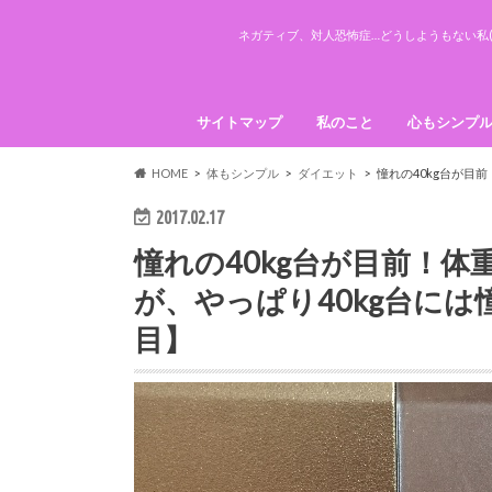
ネガティブ、対人恐怖症…どうしようもない私(
サイトマップ
私のこと
心もシンプ
引き寄せの
HOME
体もシンプル
ダイエット
憧れの40kg台が目
2017.02.17
憧れの40kg台が目前！
が、やっぱり40kg台には
目】