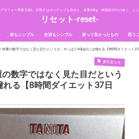
アラフォー専業主婦)。目指すはポジティブな自分と、体重48kg・体脂肪20％の体と、
リセット-reset-
ル
体もシンプル
生活もシンプル
使って良かったもの
思う
法則
ダイエット
美容
収納
断捨離
掃除
前！体重の数字ではなく見た目だというが、やっぱり40kg台には憧れる【8時間ダイエット37
ダイエット
体重の数字ではなく見た目だという
憧れる【8時間ダイエット37日