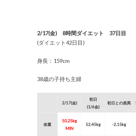
2/17(金) 8時間ダイエット 37日目
(ダイエット42日目)
身長：159cm
38歳の子持ち主婦
初日
2/17(金)
初日との差異
(1/6金)
50.25kg
体重
52.45kg
-2.15kg
MIN