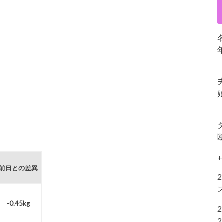
+
前日との差異
-0.45kg