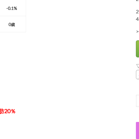
-0.1%
4
0歳
>
肪20％