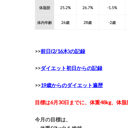
体脂肪
25.2%
26.7%
-1.5%
体内年齢
26歳
28歳
-2歳
>>
前日(2/16木)の記録
>>
ダイエット初日からの記録
>>
19歳からのダイエット遍歴
目標は6月30日までに、
体重48kg、体脂
今月の目標は、