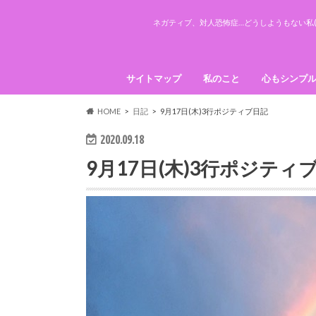
ネガティブ、対人恐怖症…どうしようもない私(
サイトマップ
私のこと
心もシンプ
引き寄せの
HOME
日記
9月17日(木)3行ポジティブ日記
2020.09.18
9月17日(木)3行ポジティ