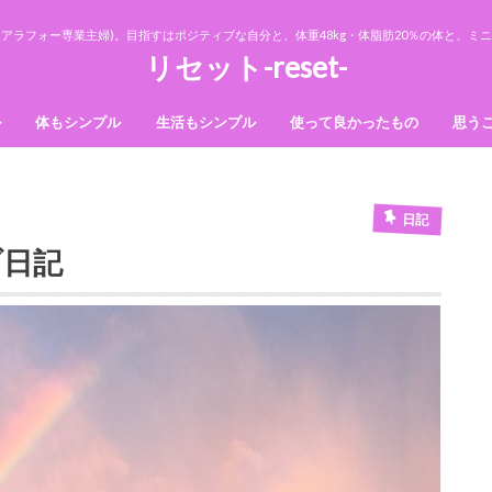
アラフォー専業主婦)。目指すはポジティブな自分と、体重48kg・体脂肪20％の体と、
リセット-reset-
ル
体もシンプル
生活もシンプル
使って良かったもの
思う
法則
ダイエット
美容
収納
断捨離
掃除
日記
ブ日記