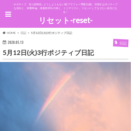
ネガティブ、対人恐怖症…どうしようもない私(アラフォー専業主婦)。目指すはポジティブ
な自分と、体重48kg・体脂肪20％の体と、ミニマリスト。リセットしてなりたい自分にな
る！
リセット-reset-
HOME
日記
5月12日(火)3行ポジティブ日記
2020.05.13
日記
5月12日(火)3行ポジティブ日記