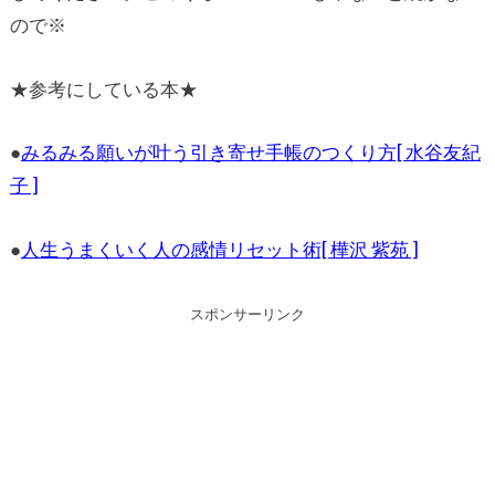
ので※
★参考にしている本★
●
みるみる願いが叶う引き寄せ手帳のつくり方[ 水谷友紀
子 ]
●
人生うまくいく人の感情リセット術[ 樺沢 紫苑 ]
スポンサーリンク