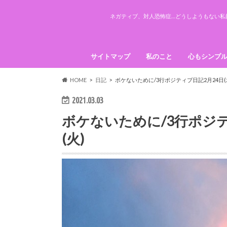
ネガティブ、対人恐怖症…どうしようもない私(
サイトマップ
私のこと
心もシンプ
引き寄せの
HOME
日記
ボケないために/3行ポジティブ日記2月24日(水
2021.03.03
ボケないために/3行ポジテ
(火)