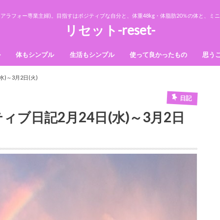
アラフォー専業主婦)。目指すはポジティブな自分と、体重48kg・体脂肪20％の体と、
リセット-reset-
ル
体もシンプル
生活もシンプル
使って良かったもの
思う
法則
ダイエット
美容
収納
断捨離
掃除
)～3月2日(火)
日記
ィブ日記2月24日(水)～3月2日