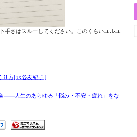
下手さはスルーしてください。このくらいユルユ
方[ 水谷友紀子 ]
大全――人生のあらゆる「悩み・不安・疲れ」をな