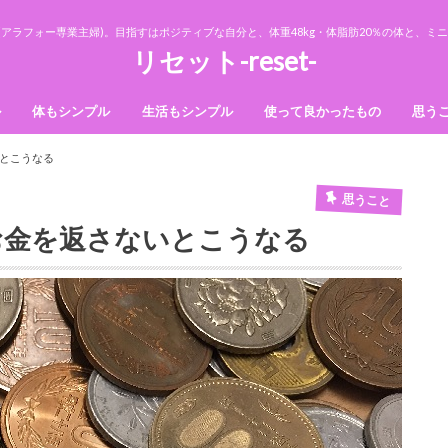
アラフォー専業主婦)。目指すはポジティブな自分と、体重48kg・体脂肪20％の体と、
リセット-reset-
ル
体もシンプル
生活もシンプル
使って良かったもの
思う
法則
ダイエット
美容
収納
断捨離
掃除
とこうなる
思うこと
お金を返さないとこうなる