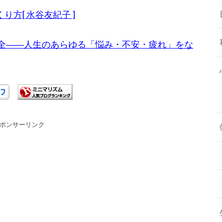
方[ 水谷友紀子 ]
大全――人生のあらゆる「悩み・不安・疲れ」をな
ポンサーリンク