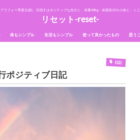
アラフォー専業主婦)。目指すはポジティブな自分と、体重48kg・体脂肪20％の体と、
リセット-reset-
ル
体もシンプル
生活もシンプル
使って良かったもの
思う
法則
ダイエット
美容
収納
断捨離
掃除
日記
)3行ポジティブ日記