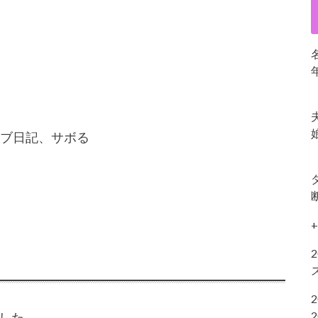
ティブ日記、サボる
+
した。