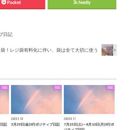
Pocket
feedly
ィブ日記
ミ袋！レジ袋有料化に伴い、袋は全て大切に使う
日記
日記
日記
2020.5.30
2020.8.11
ブ日記
5月29日(金)3行ポジティブ日記
7月25日(土)～8月10日(月)3行ポ
ジティブ日記