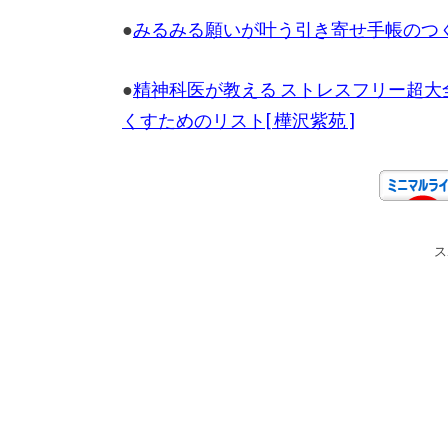
●
みるみる願いが叶う引き寄せ手帳のつくり
●
精神科医が教える ストレスフリー超
くすためのリスト[ 樺沢紫苑 ]
ス