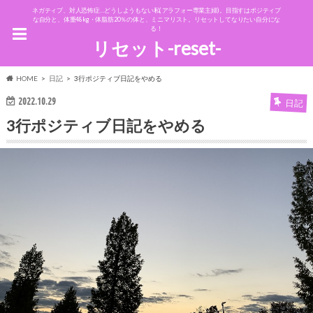
ネガティブ、対人恐怖症…どうしようもない私(アラフォー専業主婦)。目指すはポジティブ
な自分と、体重48kg・体脂肪20％の体と、ミニマリスト。リセットしてなりたい自分にな
る！
リセット-reset-
HOME
日記
3行ポジティブ日記をやめる
2022.10.29
日記
3行ポジティブ日記をやめる