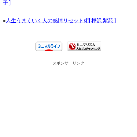
子 ]
●
人生うまくいく人の感情リセット術[ 樺沢 紫苑 ]
スポンサーリンク