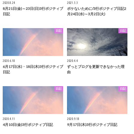
2020.8.24
2021.3.3
8月21日(金)～23日(日)3行ポジティブ
ボケないために/3行ポジティブ日記2
日記
月24日(水)～3月2日(火)
日記
日記
2020.6.18
2020.4.4
6月17日(水)・18日(木)3行ポジティブ
ずっとブログを更新できなかった理
日記
由
日記
日記
2020.4.11
2020.9.18
4月10日(金)3行ポジティブ日記
9月17日(木)3行ポジティブ日記