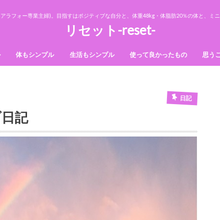
アラフォー専業主婦)。目指すはポジティブな自分と、体重48kg・体脂肪20％の体と、
リセット-reset-
ル
体もシンプル
生活もシンプル
使って良かったもの
思う
法則
ダイエット
美容
収納
断捨離
掃除
日記
ブ日記