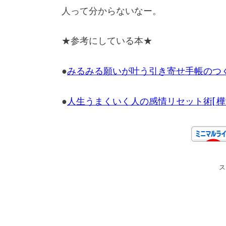
人って分からないなー。
★参考にしている本★
●
みるみる願いが叶う引き寄せ手帳のつくり
●
人生うまくいく人の感情リセット術[ 樺沢
ス