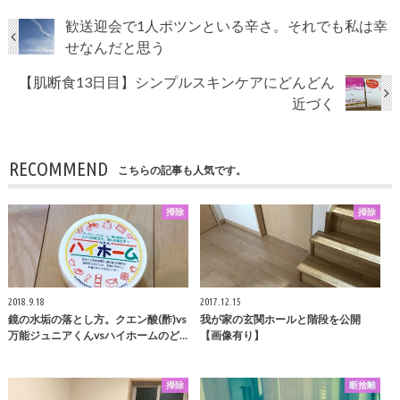
歓送迎会で1人ポツンといる辛さ。それでも私は幸
せなんだと思う
【肌断食13日目】シンプルスキンケアにどんどん
近づく
RECOMMEND
こちらの記事も人気です。
掃除
掃除
2018.9.18
2017.12.15
鏡の水垢の落とし方。クエン酸(酢)vs
我が家の玄関ホールと階段を公開
万能ジュニアくんvsハイホームのど…
【画像有り】
掃除
断捨離