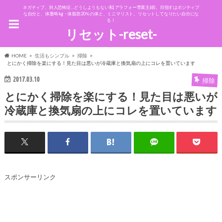
ネガティブ、対人恐怖症…どうしようもない私(アラフォー専業主婦)。目指すはポジティブ
な自分と、体重48kg・体脂肪20％の体と、ミニマリスト。リセットしてなりたい自分にな
る！
リセット-reset-
HOME
生活もシンプル
掃除
とにかく掃除を楽にする！見た目は悪いが冷蔵庫と換気扇の上にコレを置いています
2017.03.10
掃除
とにかく掃除を楽にする！見た目は悪いが
冷蔵庫と換気扇の上にコレを置いています
スポンサーリンク