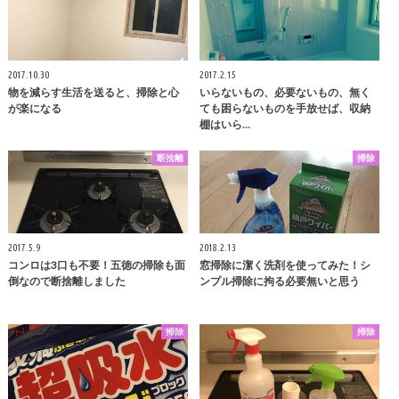
2017.10.30
2017.2.15
物を減らす生活を送ると、掃除と心
いらないもの、必要ないもの、無く
が楽になる
ても困らないものを手放せば、収納
棚はいら…
断捨離
掃除
2017.5.9
2018.2.13
コンロは3口も不要！五徳の掃除も面
窓掃除に潔く洗剤を使ってみた！シ
倒なので断捨離しました
ンプル掃除に拘る必要無いと思う
掃除
掃除