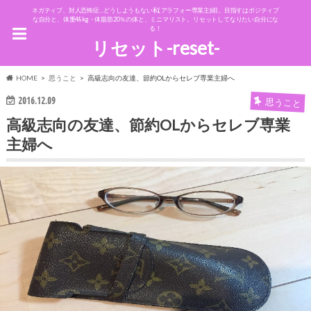
ネガティブ、対人恐怖症…どうしようもない私(アラフォー専業主婦)。目指すはポジティブ
な自分と、体重48kg・体脂肪20％の体と、ミニマリスト。リセットしてなりたい自分にな
る！
リセット-reset-
HOME
思うこと
高級志向の友達、節約OLからセレブ専業主婦へ
2016.12.09
思うこと
高級志向の友達、節約OLからセレブ専業
主婦へ