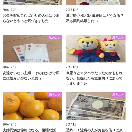
2016.12.24
2016.12.7
お金を貯めこむばかりの人生はつま
逃げ恥 ネタバレ 最終回はどうなる？
らないとやっと気づきました
私も契約結婚したい
私のこと
思うこと
2016.12.19
2016.12.8
友達がいない主婦、そのおかげで私
今思うとマタハラだったのかもしれ
には悩みが少ないと思う
ない。妊娠したら派遣切りにあって
しまいました
思うこと
思うこと
2016.12.10
2017.1.7
夫婦円満は節約になる。極端な話
恐怖！！近所の人がお金を借りに来