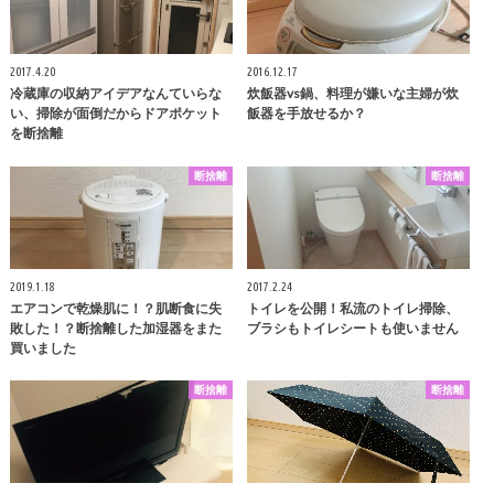
2017.4.20
2016.12.17
冷蔵庫の収納アイデアなんていらな
炊飯器vs鍋、料理が嫌いな主婦が炊
い、掃除が面倒だからドアポケット
飯器を手放せるか？
を断捨離
断捨離
断捨離
2019.1.18
2017.2.24
エアコンで乾燥肌に！？肌断食に失
トイレを公開！私流のトイレ掃除、
敗した！？断捨離した加湿器をまた
ブラシもトイレシートも使いません
買いました
断捨離
断捨離