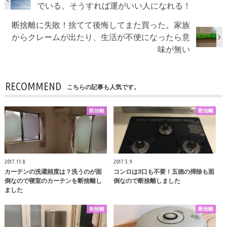
でいる。そうすれば運がいい人になれる！
断捨離に失敗！捨てて後悔してまた買った。家族
からクレームが出たり、生活が不便になったら意
味が無い
RECOMMEND
こちらの記事も人気です。
断捨離
断捨離
2017.11.8
2017.5.9
カーテンの洗濯頻度は？洗うのが面
コンロは3口も不要！五徳の掃除も面
倒なので寝室のカーテンを断捨離し
倒なので断捨離しました
ました
断捨離
断捨離