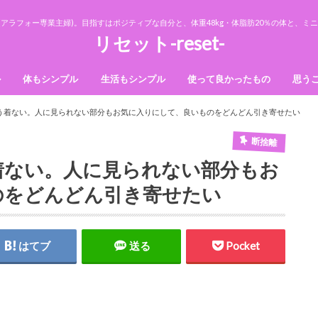
アラフォー専業主婦)。目指すはポジティブな自分と、体重48kg・体脂肪20％の体と、
リセット-reset-
ル
体もシンプル
生活もシンプル
使って良かったもの
思う
法則
ダイエット
美容
収納
断捨離
掃除
う着ない。人に見られない部分もお気に入りにして、良いものをどんどん引き寄せたい
断捨離
着ない。人に見られない部分もお
のをどんどん引き寄せたい
はてブ
送る
Pocket