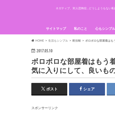
ネガティブ、対人恐怖症…どうしようもない私(
サイトマップ
私のこと
心もシンプ
引き寄せの
HOME
生活もシンプル
断捨離
ボロボロな部屋着はも
2017.05.10
ボロボロな部屋着はもう
気に入りにして、良いも
ポスト
シェア
スポンサーリンク