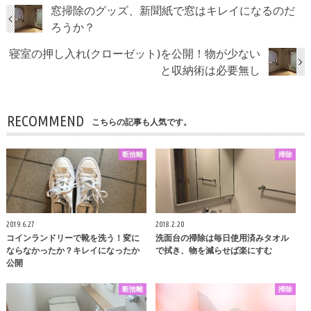
窓掃除のグッズ、新聞紙で窓はキレイになるのだ
ろうか？
寝室の押し入れ(クローゼット)を公開！物が少ない
と収納術は必要無し
RECOMMEND
こちらの記事も人気です。
断捨離
掃除
2019.6.27
2018.2.20
コインランドリーで靴を洗う！変に
洗面台の掃除は毎日使用済みタオル
ならなかったか？キレイになったか
で拭き、物を減らせば楽にすむ
公開
断捨離
掃除