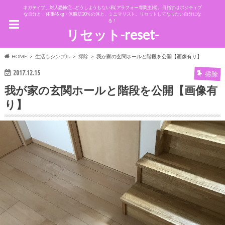
ネガティブ、対人恐怖症…どうしようもない私(アラフォー専業主婦)。目指すはポジティブ
な自分と、体重48kg・体脂肪20％の体と、ミニマリスト。リセットしてなりたい自分にな
る！
リセット-reset-
HOME
生活もシンプル
掃除
我が家の玄関ホールと階段を公開【画像有り】
2017.12.15
掃除
我が家の玄関ホールと階段を公開【画像有
り】