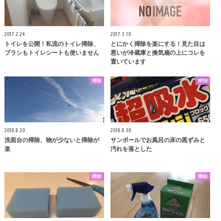
2017.2.24
2017.3.10
トイレを公開！私流のトイレ掃除、
とにかく掃除を楽にする！見た目は
ブラシもトイレシートも使いません
悪いが冷蔵庫と換気扇の上にコレを
置いています
掃除
掃除
2018.8.20
2018.8.30
洗面台の掃除、物が少ないと掃除が
サンポールでお風呂の床の黒ずみと
楽
汚れを落とした
掃除
掃除